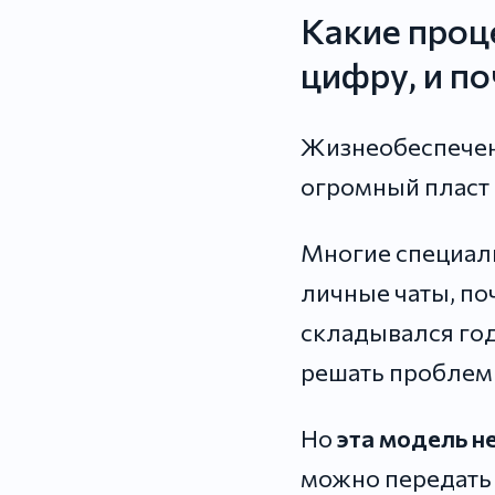
Какие проц
цифру, и по
Жизнеобеспечени
огромный пласт 
Многие специали
личные чаты, поч
складывался год
решать проблемы
Но
эта модель н
можно передать 