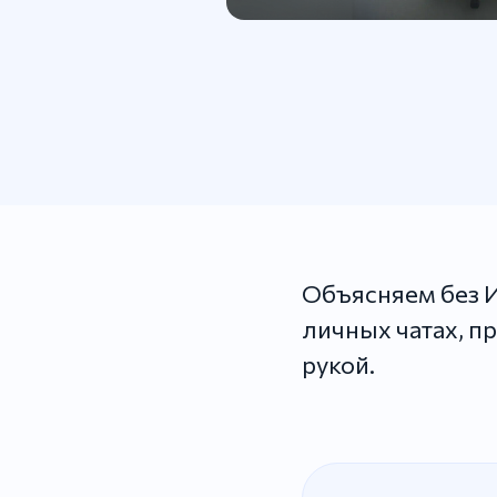
Объясняем без И
личных чатах, п
рукой.