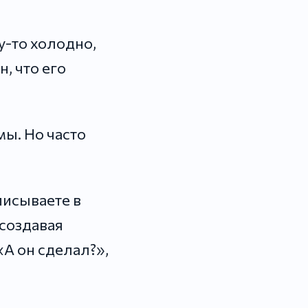
у-то холодно,
н, что его
мы. Но часто
писываете в
 создавая
«А он сделал?»,