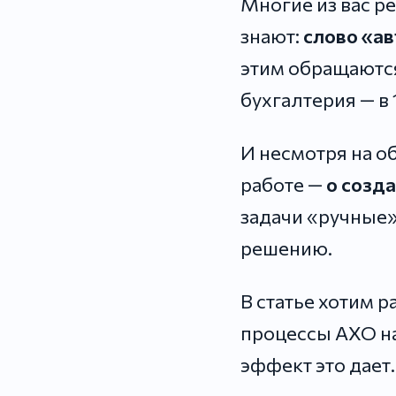
Многие из вас р
знают:
слово «ав
этим обращаются
бухгалтерия — в 
И несмотря на о
работе —
о созд
задачи «ручные»
решению.
В статье хотим 
процессы АХО на
эффект это дает.