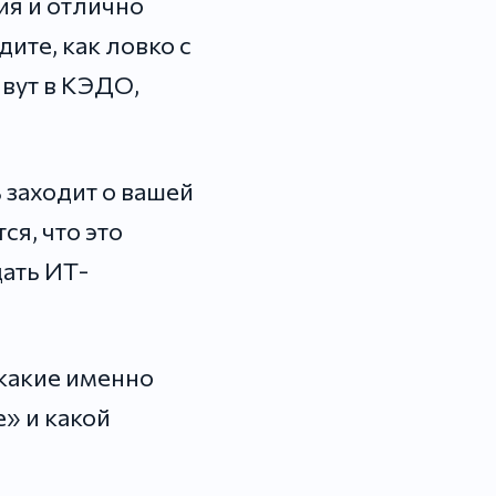
ия и отлично
идите, как ловко с
вут в КЭДО,
 заходит о вашей
ся, что это
дать ИТ-
 какие именно
» и какой