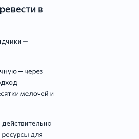
ревести в
ядчики —
чную — через
подход
есятки мелочей и
и действительно
и ресурсы для