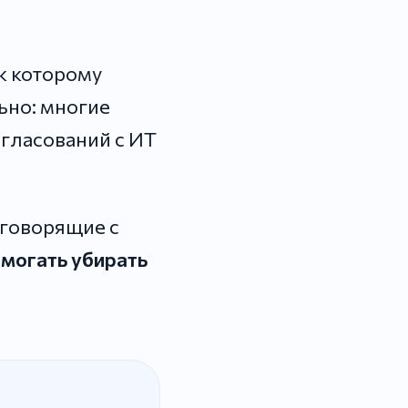
 к которому
ьно: многие
гласований с ИТ
 говорящие с
омогать убирать