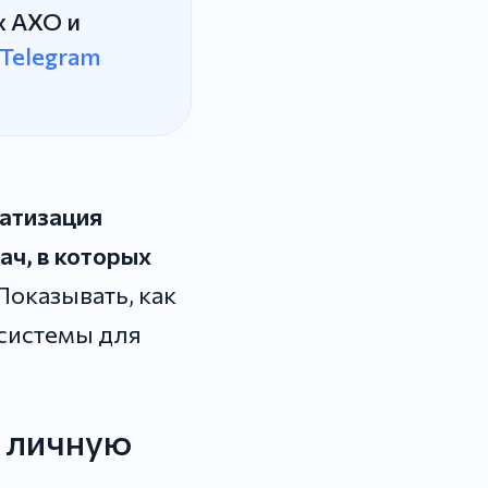
х АХО и
 Telegram
матизация
ач, в которых
Показывать, как
 системы для
е личную