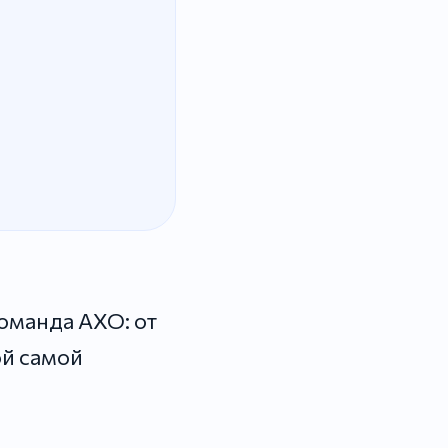
оманда АХО: от
ой самой