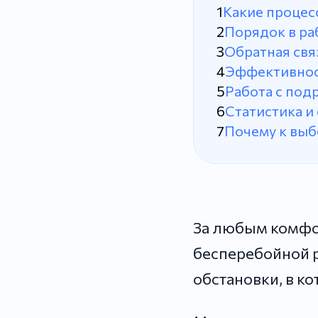
Какие процес
Порядок в ра
Обратная свя
Эффективнос
Работа с под
Статистика и
Почему к выб
За любым комфо
бесперебойной р
обстановки, в к