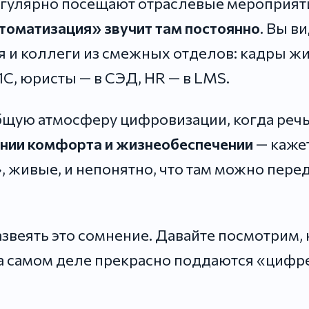
егулярно посещают отраслевые мероприят
томатизация» звучит там постоянно
. Вы в
 и коллеги из смежных отделов: кадры жи
1С, юристы — в СЭД, HR — в LMS.
бщую атмосферу цифровизации, когда речь
ании комфорта и жизнеобеспечении
— кажет
, живые, и непонятно, что там можно пере
развеять это сомнение. Давайте посмотрим,
 самом деле прекрасно поддаются «цифре