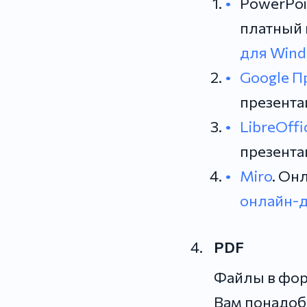
PowerPoi
платный п
для Win
Google П
презента
LibreOffi
презента
Miro
. Он
онлайн-д
PDF
Файлы в фор
Вам понадоб