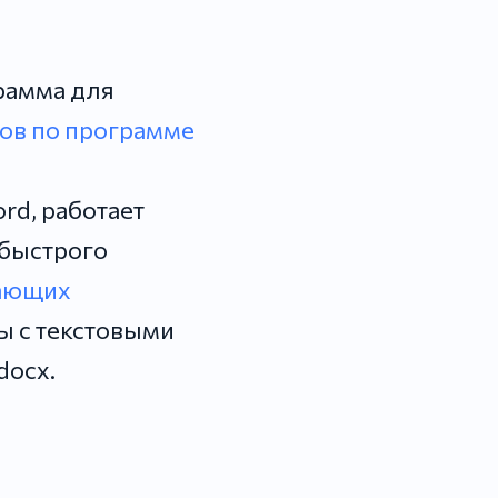
грамма для
ов по программе
rd, работает
 быстрого
нающих
ы с текстовыми
docx.