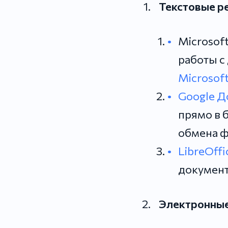
Текстовые р
Microsof
работы с
Microsof
Google 
прямо в 
обмена 
LibreOffi
документ
Электронны