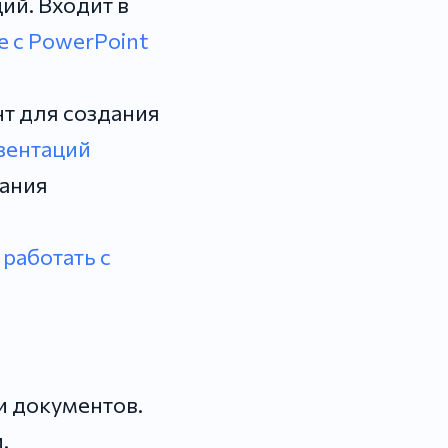
ий. Входит в
 с PowerPoint
т для создания
зентаций
дания
 работать с
и документов.
.