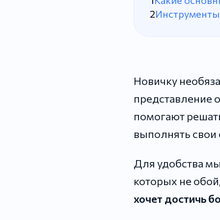
Какие основн
Инструменты 
Новичку необяза
представление о
помогают решать
выполнять свои 
Для удобства мы
которых не обой
хочет достичь б