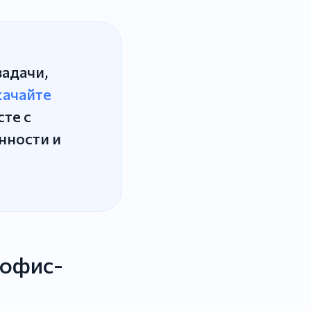
задачи,
качайте
те с
нности и
 офис-