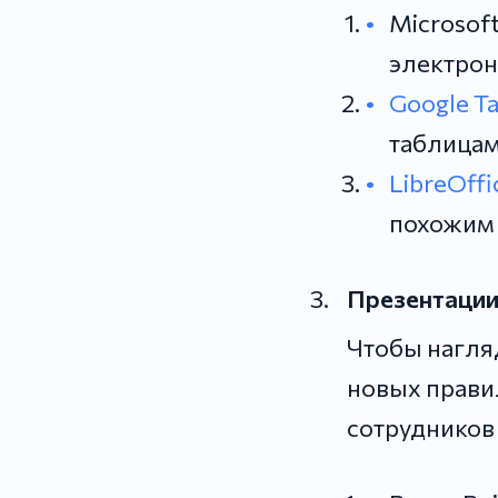
Microsof
электро
Google Т
таблица
LibreOffi
похожим н
Презентаци
Чтобы нагляд
новых прави
сотрудников