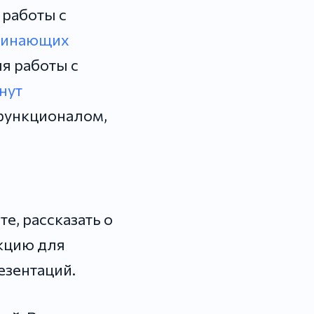
 работы с
ачинающих
я работы с
нут
 функционалом,
е, рассказать о
кцию для
езентаций.