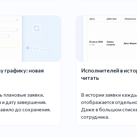
у графику: новая
Исполнителей в истор
читать
ь плановые заявки,
В истории заявки кажд
 и дату завершения.
отображается отдельно
авило до сохранения.
Даже в большом списке
сотрудника.