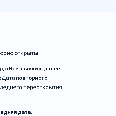
торно открыты.
р,
«Все заявки»
, далее
«Дата повторного
оследнего переоткрытия
ледняя дата.