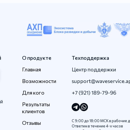
й
О продукте
Техподдержка
Главная
Центр поддержки
Возможности
support@waveservice.a
Для кого
+7 (921) 189-79-96
ый
Результаты
клиентов
С 9:00 до 18:00 МСК в рабочие д
Отзывы
Ответим в течение 4-x часов