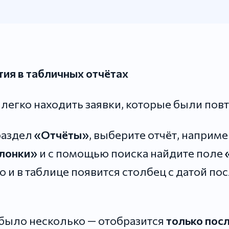
ия в табличных отчётах
 легко находить заявки, которые были пов
раздел
«Отчёты»
, выберите отчёт, наприме
олонки»
и с помощью поиска найдите поле
го и в таблице появится столбец с датой п
было несколько — отобразится
только пос