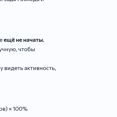
ие
ещё не начаты.
учную, чтобы
у видеть активность,
ов) × 100%