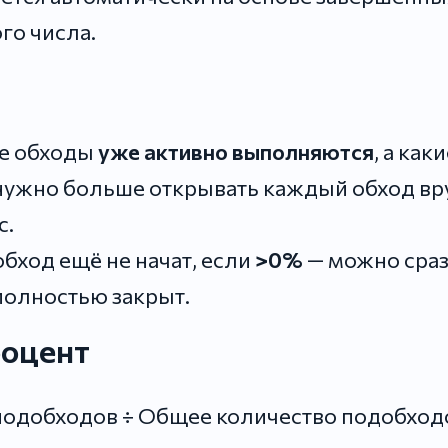
го числа.
ие обходы
уже активно выполняются
, а как
нужно больше открывать каждый обход вр
с.
обход ещё не начат, если
>0%
— можно сраз
полностью закрыт.
роцент
подобходов ÷ Общее количество подобход