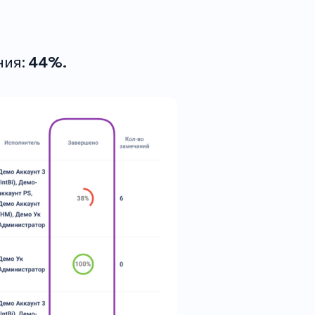
ния:
44%.