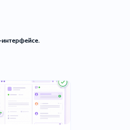
б-интерфейсе
.