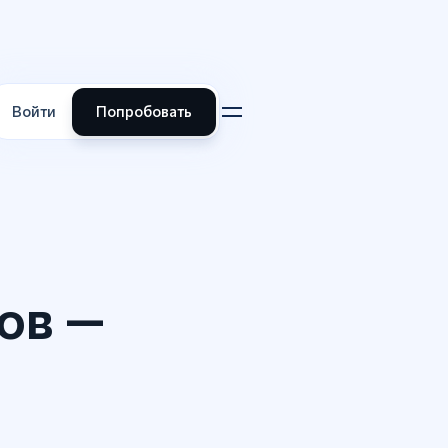
Войти
Попробовать
ов —