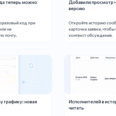
да теперь можно
Добавили просмотр ча
версию
норазовый код при
Откройте историю сооб
или на
карточки заявки, чтобы
ю почту.
контекст обсуждения.
у графику: новая
Исполнителей в истор
читать