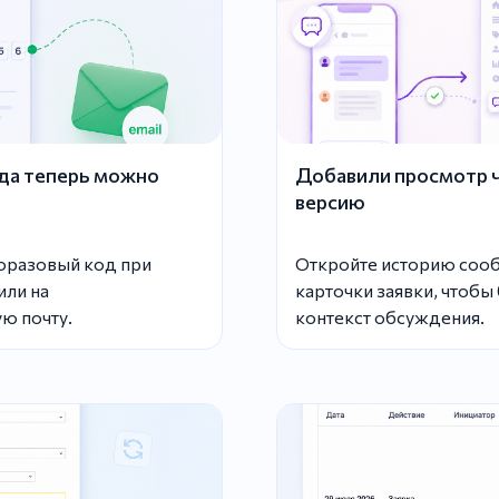
да теперь можно
Добавили просмотр ча
версию
норазовый код при
Откройте историю сооб
или на
карточки заявки, чтобы
ю почту.
контекст обсуждения.