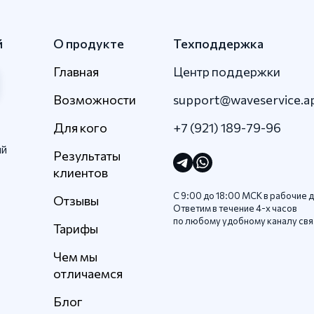
й
О продукте
Техподдержка
Главная
Центр поддержки
Возможности
support@waveservice.a
Для кого
+7 (921) 189-79-96
ый
Результаты
клиентов
С 9:00 до 18:00 МСК в рабочие д
Отзывы
Ответим в течение 4-x часов
по любому удобному каналу свя
Тарифы
Чем мы
отличаемся
Блог