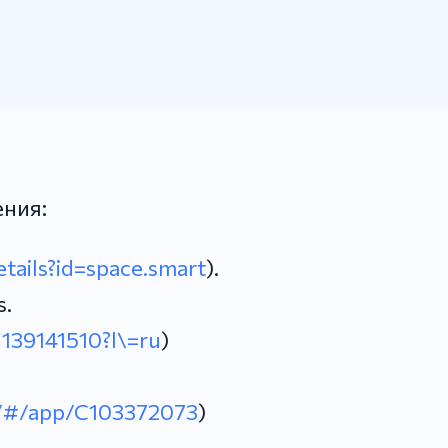
ния:
etails?id=space.smart
).
s.
1139141510?l\=ru
)
m/#/app/C103372073
)