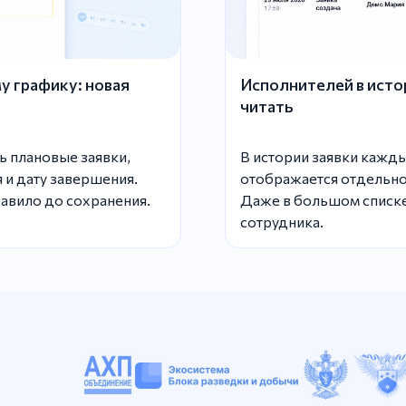
у графику: новая
Исполнителей в истор
читать
ь плановые заявки,
В истории заявки кажд
 и дату завершения.
отображается отдельно
авило до сохранения.
Даже в большом списке
сотрудника.